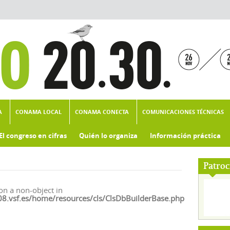
A
CONAMA LOCAL
CONAMA CONECTA
COMUNICACIONES TÉCNICAS
El congreso en cifras
Quién lo organiza
Información práctica
Patroc
on a non-object in
vsf.es/home/resources/cls/ClsDbBuilderBase.php