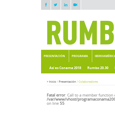
PRESENTACIÓN
PROGRAMA
IBEROAMÉRIC
Así es Conama 2018
Rumbo 20.30
Exposición de stands
>
Inicio
/
Presentación
/
Colaboradores
Fatal error
: Call to a member function 
/var/www/vhost/programaconama2008.
on line
55