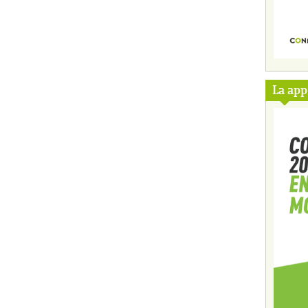
La ap