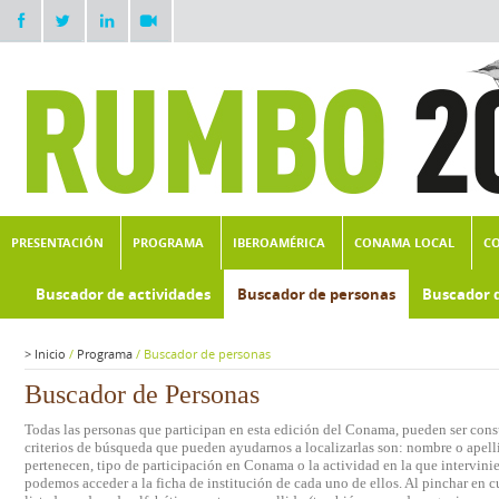
PRESENTACIÓN
PROGRAMA
IBEROAMÉRICA
CONAMA LOCAL
C
Buscador de actividades
Buscador de personas
Buscador 
>
Inicio
/
Programa
/
Buscador de personas
Buscador de Personas
Todas las personas que participan en esta edición del Conama, pueden ser consu
criterios de búsqueda que pueden ayudarnos a localizarlas son: nombre o apelli
pertenecen, tipo de participación en Conama o la actividad en la que intervini
podemos acceder a la ficha de institución de cada uno de ellos. Al pinchar en c