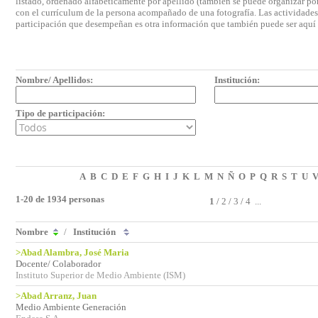
listado, ordenado alfabéticamente por apellido (también se puede organizar por 
con el currículum de la persona acompañado de una fotografía. Las actividades e
participación que desempeñan es otra información que también puede ser aquí
Nombre/ Apellidos:
Institución:
Tipo de participación:
A
B
C
D
E
F
G
H
I
J
K
L
M
N
Ñ
O
P
Q
R
S
T
U
1-20 de 1934 personas
1
/
2
/
3
/
4
...
Nombre
/
Institución
>Abad Alambra, José Maria
Docente/ Colaborador
Instituto Superior de Medio Ambiente (ISM)
>Abad Arranz, Juan
Medio Ambiente Generación