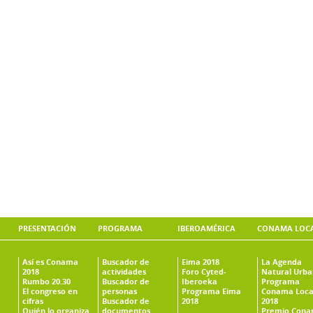
PRESENTACIÓN
PROGRAMA
IBEROAMÉRICA
CONAMA LOC
Así es Conama
Buscador de
Eima 2018
La Agenda
2018
actividades
Foro Cyted-
Natural Urb
Rumbo 20.30
Buscador de
Iberoeka
Programa
El congreso en
personas
Programa Eima
Conama Loca
cifras
Buscador de
2018
2018
Quién lo organiza
documentos
Premio Con