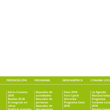
PRESENTACIÓN
PROGRAMA
IBEROAMÉRICA
CONAMA LOC
Así es Conama
Buscador de
Eima 2018
La Agenda
2018
actividades
Foro Cyted-
Natural Urb
Rumbo 20.30
Buscador de
Iberoeka
Programa
El congreso en
personas
Programa Eima
Conama Loca
cifras
Buscador de
2018
2018
Quién lo organiza
documentos
Premio Con