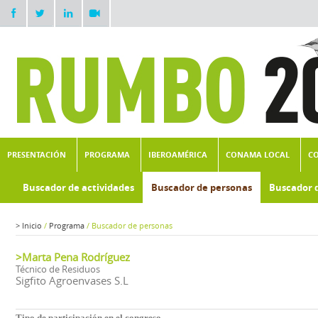
PRESENTACIÓN
PROGRAMA
IBEROAMÉRICA
CONAMA LOCAL
C
Buscador de actividades
Buscador de personas
Buscador 
>
Inicio
/
Programa
/
Buscador de personas
>Marta Pena Rodríguez
Técnico de Residuos
Sigfito Agroenvases S.L
Tipo de participación en el congreso