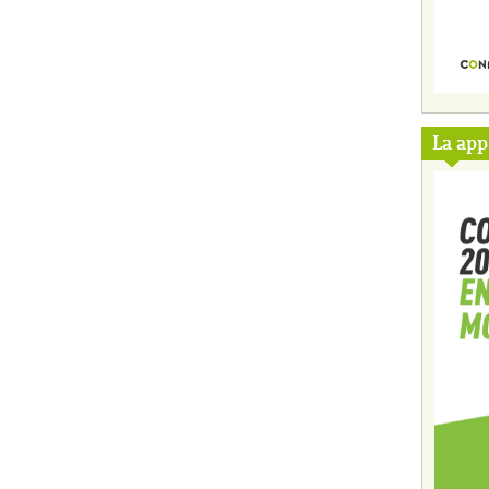
La ap