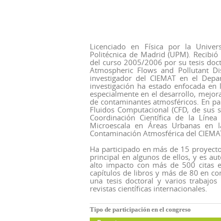
Licenciado en Física por la Unive
Politécnica de Madrid (UPM). Recibió
del curso 2005/2006 por su tesis doct
Atmospheric Flows and Pollutant D
investigador del CIEMAT en el Dep
investigación ha estado enfocada en l
especialmente en el desarrollo, mejor
de contaminantes atmosféricos. En par
Fluidos Computacional (CFD, de sus s
Coordinación Científica de la Línea
Microescala en Áreas Urbanas en l
Contaminación Atmosférica del CIEMA
Ha participado en más de 15 proyectos
principal en algunos de ellos, y es aut
alto impacto con más de 500 citas e
capítulos de libros y más de 80 en con
una tesis doctoral y varios trabajo
revistas científicas internacionales.
Tipo de participación en el congreso