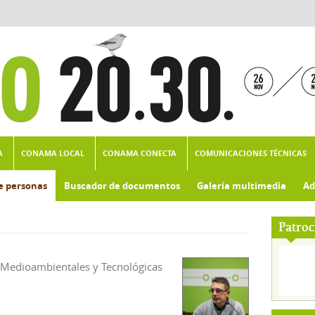
A
CONAMA LOCAL
CONAMA CONECTA
COMUNICACIONES TÉCNICAS
e personas
Buscador de documentos
Galería multimedia
Ad
Patroc
, Medioambientales y Tecnológicas