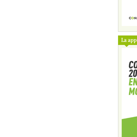
La ap