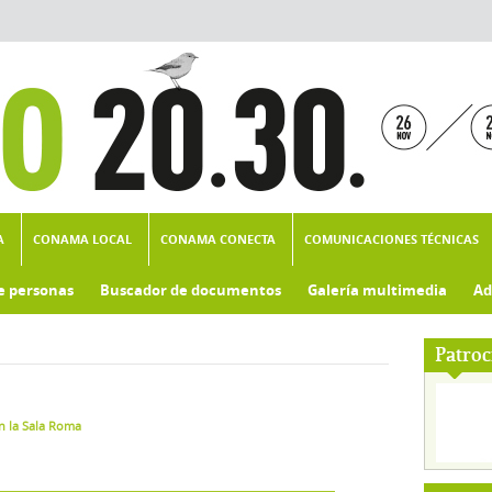
A
CONAMA LOCAL
CONAMA CONECTA
COMUNICACIONES TÉCNICAS
e personas
Buscador de documentos
Galería multimedia
Ad
Patroc
n la Sala Roma