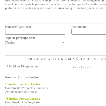
listado, ordenado alfabéticamente por apellido (también se puede organizar por 
con el currículum de la persona acompañado de una fotografía. Las actividades e
participación que desempeñan es otra información que también puede ser aquí
Nombre/ Apellidos:
Institución:
Tipo de participación:
A
B
C
D
E
F
G
H
I
J
K
L
M
N
Ñ
O
P
Q
R
S
T
U
101-120 de 154 personas
...
4
/
5
/
6
/
7
/
8
Nombre
/
Institución
>Sánchez Pacheco, Carlos
Coordinador Proyectos Europeos
Ayuntamiento de Málaga
>Sánchez Ortega, Vanessa
Coordinadora de Proyectos