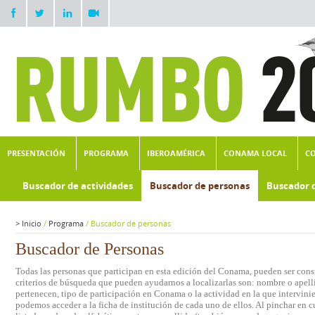
PRESENTACIÓN
PROGRAMA
IBEROAMÉRICA
CONAMA LOCAL
C
Buscador de actividades
Buscador de personas
Buscador 
>
Inicio
/
Programa
/
Buscador de personas
Buscador de Personas
Todas las personas que participan en esta edición del Conama, pueden ser consu
criterios de búsqueda que pueden ayudarnos a localizarlas son: nombre o apelli
pertenecen, tipo de participación en Conama o la actividad en la que intervini
podemos acceder a la ficha de institución de cada uno de ellos. Al pinchar en c