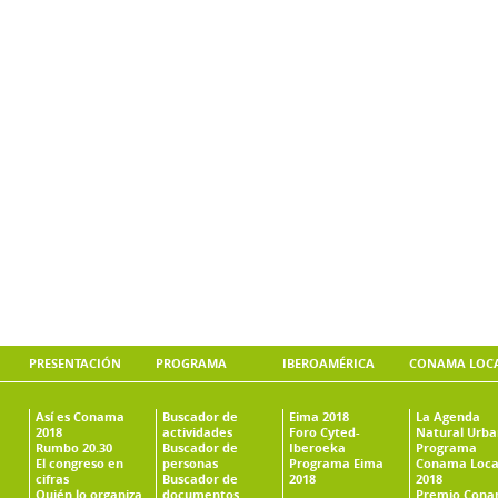
PRESENTACIÓN
PROGRAMA
IBEROAMÉRICA
CONAMA LOC
Así es Conama
Buscador de
Eima 2018
La Agenda
2018
actividades
Foro Cyted-
Natural Urb
Rumbo 20.30
Buscador de
Iberoeka
Programa
El congreso en
personas
Programa Eima
Conama Loca
cifras
Buscador de
2018
2018
Quién lo organiza
documentos
Premio Con