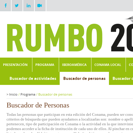
PRESENTACIÓN
PROGRAMA
IBEROAMÉRICA
CONAMA LOCAL
C
Buscador de actividades
Buscador de personas
Buscador 
>
Inicio
/
Programa
/
Buscador de personas
Buscador de Personas
Todas las personas que participan en esta edición del Conama, pueden ser consu
criterios de búsqueda que pueden ayudarnos a localizarlas son: nombre o apelli
pertenecen, tipo de participación en Conama o la actividad en la que intervini
podemos acceder a la ficha de institución de cada uno de ellos. Al pinchar en c