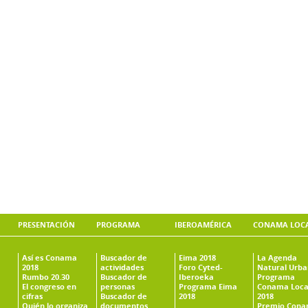
PRESENTACIÓN
PROGRAMA
IBEROAMÉRICA
CONAMA LOC
Así es Conama
Buscador de
Eima 2018
La Agenda
2018
actividades
Foro Cyted-
Natural Urb
Rumbo 20.30
Buscador de
Iberoeka
Programa
El congreso en
personas
Programa Eima
Conama Loca
cifras
Buscador de
2018
2018
Quién lo organiza
documentos
Premio Con