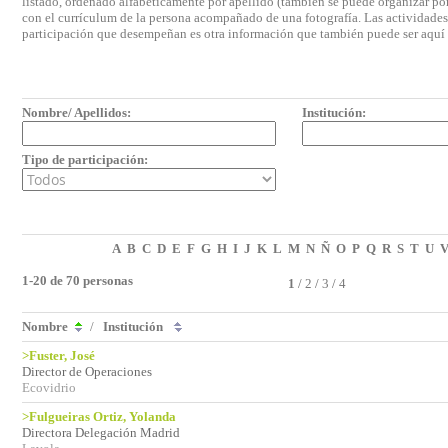
listado, ordenado alfabéticamente por apellido (también se puede organizar por 
con el currículum de la persona acompañado de una fotografía. Las actividades e
participación que desempeñan es otra información que también puede ser aquí
Nombre/ Apellidos:
Institución:
Tipo de participación:
A
B
C
D
E
F
G
H
I
J
K
L
M
N
Ñ
O
P
Q
R
S
T
U
1-20 de 70 personas
1
/
2
/
3
/
4
Nombre
/
Institución
>Fuster, José
Director de Operaciones
Ecovidrio
>Fulgueiras Ortiz, Yolanda
Directora Delegación Madrid