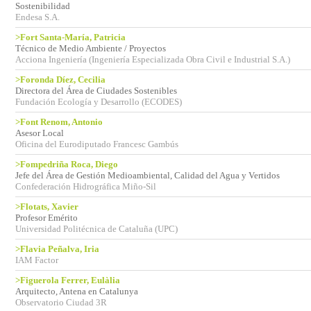
Sostenibilidad
Endesa S.A.
>Fort Santa-María, Patricia
Técnico de Medio Ambiente / Proyectos
Acciona Ingeniería (Ingeniería Especializada Obra Civil e Industrial S.A.)
>Foronda Díez, Cecilia
Directora del Área de Ciudades Sostenibles
Fundación Ecología y Desarrollo (ECODES)
>Font Renom, Antonio
Asesor Local
Oficina del Eurodiputado Francesc Gambús
>Fompedriña Roca, Diego
Jefe del Área de Gestión Medioambiental, Calidad del Agua y Vertidos
Confederación Hidrográfica Miño-Sil
>Flotats, Xavier
Profesor Emérito
Universidad Politécnica de Cataluña (UPC)
>Flavia Peñalva, Iria
IAM Factor
>Figuerola Ferrer, Eulàlia
Arquitecto, Antena en Catalunya
Observatorio Ciudad 3R